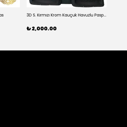
as
3D S. Kırmızı Krom Kauçuk Havuzlu Paspas
3D Siy
₺ 2,000.00
₺ 2,