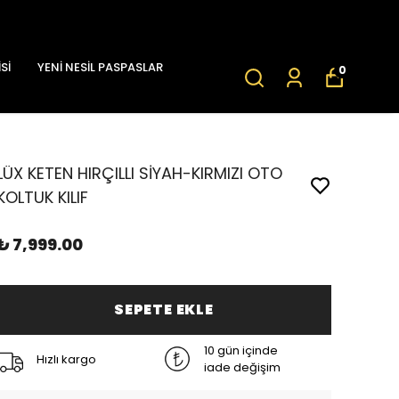
Sİ
YENİ NESİL PASPASLAR
0
LÜX KETEN HIRÇILLI SİYAH-KIRMIZI OTO
KOLTUK KILIF
₺ 7,999.00
SEPETE EKLE
10 gün içinde
Hızlı kargo
iade değişim