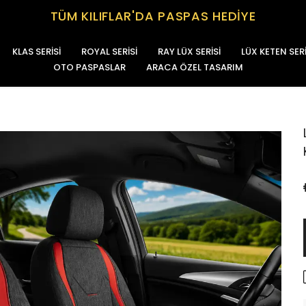
TÜM KILIFLAR'DA PASPAS HEDİYE
KLAS SERİSİ
ROYAL SERİSİ
RAY LÜX SERİSİ
LÜX KETEN SERİ
OTO PASPASLAR
ARACA ÖZEL TASARIM