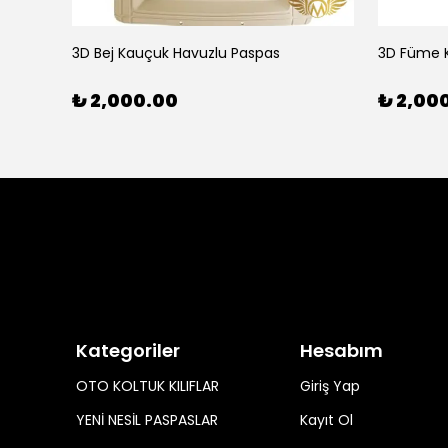
7D Deri Araca Özel Zemin Döşeme Siyah Oto Paspas
3D Bej Kauçuk Havuzlu Paspas
3D Füme 
₺ 2,000.00
₺ 2,00
Kategoriler
Hesabım
OTO KOLTUK KILIFLAR
Giriş Yap
YENİ NESİL PASPASLAR
Kayıt Ol