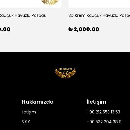
Kauçuk Havuzlu Paspas
3D Krem Kauçuk Havuzlu Pasp
0.00
₺ 2,000.00
Hakkımızda
İletişim
İletişim
+90 212 553 13 53
S.S.S
+90 532 294 38 11