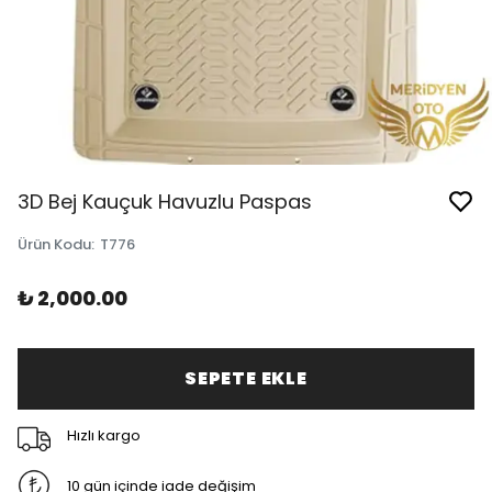
3D Bej Kauçuk Havuzlu Paspas
Ürün Kodu
:
T776
₺ 2,000.00
SEPETE EKLE
Hızlı kargo
10 gün içinde iade değişim