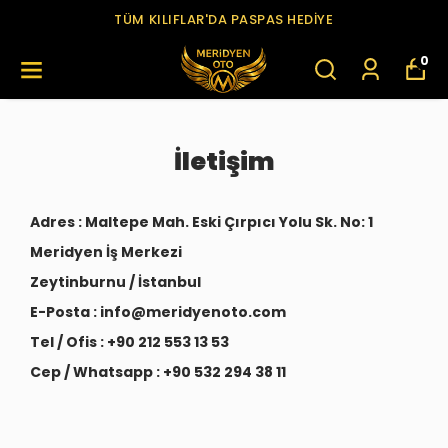
TÜM KILIFLAR'DA PASPAS HEDİYE
0
İletişim
Adres : Maltepe Mah. Eski Çırpıcı Yolu Sk. No: 1
Meridyen İş Merkezi
Zeytinburnu / İstanbul
E-Posta :
info@meridyenoto.com
Tel / Ofis : +90 212 553 13 53
Cep / Whatsapp : +90 532 294 38 11