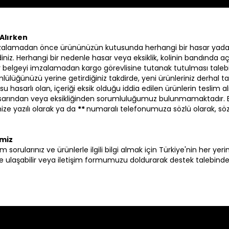
Alırken
zalamadan önce ürününüzün kutusunda herhangi bir hasar yada
iniz. Herhangi bir nedenle hasar veya eksiklik, kolinin bandında aç
 bir belgeyi imzalamadan kargo görevlisine tutanak tutulması talebi
lülüğünüzü yerine getirdiğiniz takdirde, yeni ürünleriniz derhal ta
su hasarlı olan, içeriği eksik olduğu iddia edilen ürünlerin tesli
hasarından veya eksikliğinden sorumluluğumuz bulunmamaktadır.
ze yazılı olarak ya da
**
numaralı telefonumuza sözlü olarak, sö
imiz
i tüm sorularınız ve ürünlerle ilgili bilgi almak için Türkiye'nin her y
ulaşabilir veya iletişim formumuzu doldurarak destek talebinde b