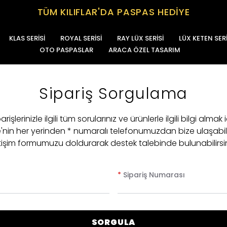
TÜM KILIFLAR'DA PASPAS HEDİYE
KLAS SERİSİ
ROYAL SERİSİ
RAY LÜX SERİSİ
LÜX KETEN SERİ
OTO PASPASLAR
ARACA ÖZEL TASARIM
Sipariş Sorgulama
arişlerinizle ilgili tüm sorularınız ve ürünlerle ilgili bilgi almak 
e'nin her yerinden * numaralı telefonumuzdan bize ulaşabil
etişim formumuzu doldurarak destek talebinde bulunabilirsin
*
Sipariş Numarası
SORGULA