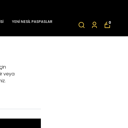
Sİ
YENİ NESİL PASPASLAR
0
için
ir veya
iz.