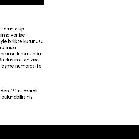
 sorun olup
ılma var ise
yle birlikte kutunuzu
rafınıza
m alınması durumunda
 Bu durumu en kısa
zleşme numarası ile
erinden *** numaralı
ulunabilirsiniz.