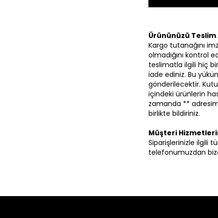
Ürününüzü Teslim 
Kargo tutanağını im
olmadığını kontrol ed
teslimatla ilgili hiç
iade ediniz. Bu yüküm
gönderilecektir. Kutu
içindeki ürünlerin 
zamanda ** adresimi
birlikte bildiriniz.
Müşteri Hizmetler
Siparişlerinizle ilgil
telefonumuzdan bize 