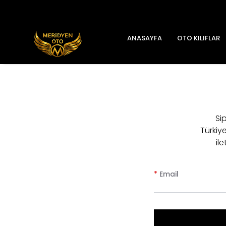
ANASAYFA
OTO KILIFLAR
Sip
Türkiy
il
*
Email