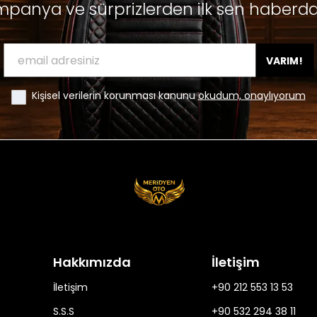
panya ve sürprizlerden ilk sen haberda
VARIM!
Kişisel verilerin korunması kanunu
okudum, onaylıyorum
Hakkımızda
İletişim
İletişim
+90 212 553 13 53
S.S.S
+90 532 294 38 11