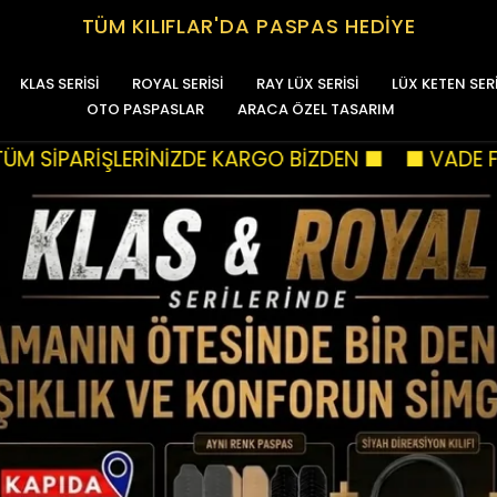
TÜM KILIFLAR'DA PASPAS HEDİYE
KLAS SERİSİ
ROYAL SERİSİ
RAY LÜX SERİSİ
LÜX KETEN SERİ
OTO PASPASLAR
ARACA ÖZEL TASARIM
 BİZDEN ■
■ VADE FARKSIZ TÜM KREDİ KARTLARA