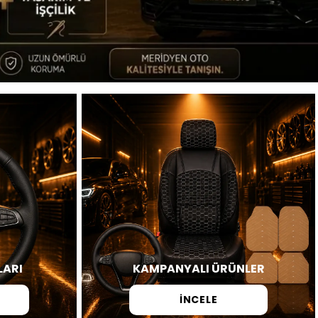
LARI
KAMPANYALI ÜRÜNLER
İNCELE