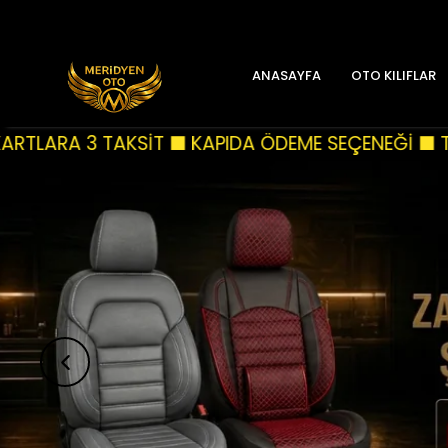
ANASAYFA
OTO KILIFLAR
A ÖDEME SEÇENEĞİ ■ TÜM SİPARİŞLERİNİZDE KARGO