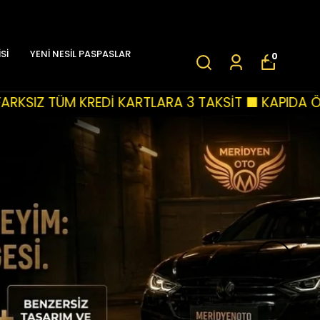
Sİ
YENİ NESİL PASPASLAR
0
 3 TAKSİT ■ KAPIDA ÖDEME SEÇENEĞİ ■ TÜM SİPA