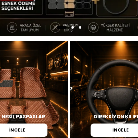
İ NESİL PASPASLAR
DİREKSİYON KILIF
İNCELE
İNCELE