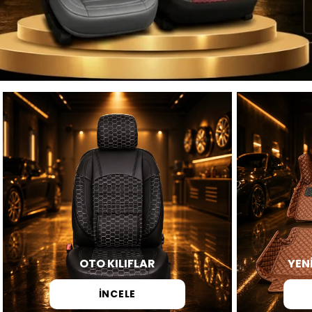
OTO KILIFLAR
YEN
İNCELE